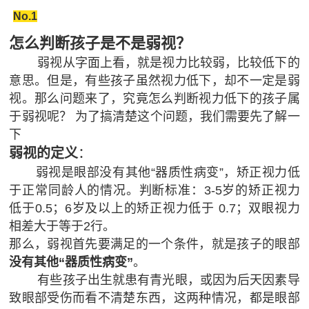
献
No.1
视
&
怎么判断孩子是不是弱视？
&
认
弱视从字面上看，就是视力比较弱，比较低下的
案
意思。但是，有些孩子虽然视力低下，却不一定是弱
知
视。那么问题来了，究竟怎么判断视力低下的孩子属
脑视
例
于弱视呢？
为了搞清楚这个问题，我们需要先了解一
觉训
眼
课
下
练
脑
弱视的定义
：
（机
程
统
弱视是眼部没有其他“器质性病变”，矫正视力低
构）
合
于正常同龄人的情况。判断标准：3-5岁的矫正视力
登
脑视
低于0.5；6岁及以上的矫正视力低于 0.7；双眼视力
训
觉训
相差大于等于2行。
录
练
那么，弱视首先要满足的一个条件，就是孩子的眼部
练
学
管
没有其他“器质性病变”
。
（家
习
有些孩子出生就患有青光眼，或因为后天因素导
理
庭）
障
致眼部受伤而看不清楚东西，这两种情况，都是眼部
语