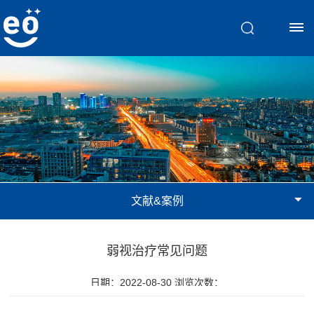
首
页
脑
视
文献&案例
觉
训
弱视治疗常见问题
练
日期：2022-08-30 浏览次数：
斜
文
弱