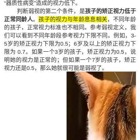
碍
“器质性病变”造成的视力低下。
登
言
判断弱视的第二个条件，是
孩子的矫正视力低于
运
录
表
正常同龄人
。
孩子的视力与年龄息息相关
，不同年龄
动
的孩子，正常视力标准也不相同。
参考弱视定义，我
达
问
协
们可以看到不同年龄段参考视力下限不同。例如，3-
能
调
题
5岁的矫正视力下限为0.5；6岁及以上的矫正视力下
力
阿尔茨
限为 0.7。
如果一个3岁的孩子，矫正视力为0.5，说
&
海默
明她的视力是正常的；但如果一个7岁的孩子，矫正
（AD）
视力还是0.5，那么她就很可能是弱视了。
帮
预防
助
语
训
言
OBVAT
练
表
问
达
题
能
其
力
他