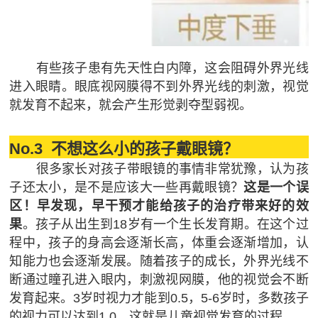
有些孩子患有先天性白内障，这会阻碍外界光线
进入眼睛。眼底视网膜得不到外界光线的刺激，视觉
就发育不起来，就会产生形觉剥夺型弱视。
No.3
不想这么小的孩子戴眼镜？
很多家长对孩子带眼镜的事情非常犹豫，认为孩
子还太小，是不是应该大一些再戴眼镜？
这是一个误
区！早发现，早干预才能给孩子的治疗带来好的效
果
。
孩子从出生到18岁有一个生长发育期。在这个过
程中，孩子的身高会逐渐长高，体重会逐渐增加，认
知能力也会逐渐发展。随着孩子的成长，外界光线不
断通过瞳孔进入眼内，刺激视网膜，他的视觉会不断
发育起来。3岁时视力才能到0.5，5-6岁时，多数孩子
的视力可以达到1.0，这就是儿童视觉发育的过程。