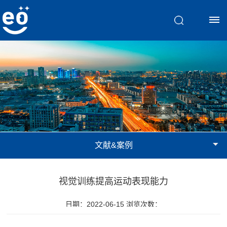
首
页
脑
视
文献&案例
觉
训
视觉训练提高运动表现能力
练
日期：2022-06-15 浏览次数：
斜
文
弱