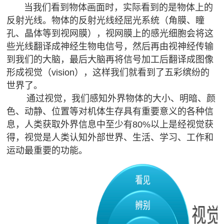
当我们看到物体画面时，实际看到的是物体上的
献
视
反射光线。物体的反射光线
经屈光系统（
角膜
、
瞳
&
孔
、
晶体等
到视网膜），视网膜上的感光细胞会将这
&
认
些光线翻译成神经生物电信号，然后再由视神经传输
案
知
到我们的大脑，最后大脑再将信号
加工后
翻译成图像
形成
视觉（vision），
这样我们就看到了五彩缤纷的
脑视
例
世界了。
觉训
眼
课
通过视觉，我们感知外界物体的大小、明暗、颜
练
脑
色、动静
、
位置等对机体生存具有重要意义的各种信
（机
程
统
息，人类获取外界信息中至少有80%以上是经视觉获
构）
得，视觉是人类认知外部世界
、生活、学习
、
工作
和
合
登
脑视
运动最重要的功能。
训
觉训
录
练
练
学
管
（家
习
理
庭）
障
语