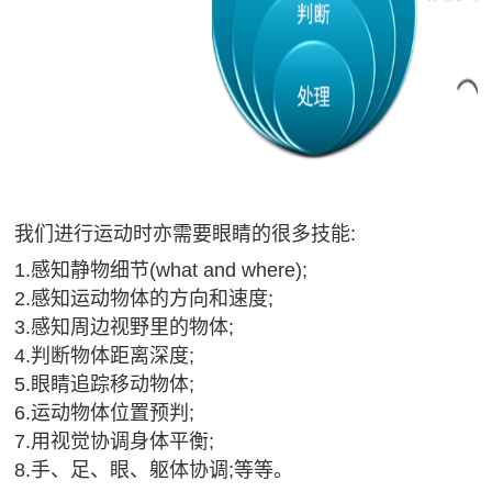
碍
登
言
运
录
表
动
达
问
协
能
调
题
力
阿尔茨
&
海默
我们进行运动时亦需要眼睛的很多技能:
（AD）
帮
1.感知静物细节(what and where);
预防
2.感知运动物体的方向和速度;
助
语
3.感知周边视野里的物体;
训
言
OBVAT
4.判断物体距离深度;
练
表
5.眼睛追踪移动物体;
问
达
6.运动物体位置预判;
题
能
7.用视觉协调身体平衡;
其
力
8.手
、
足
、
眼
、
躯体协调;等等。
他